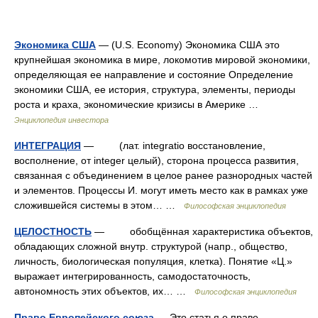
Экономика США
— (U.S. Economy) Экономика США это
крупнейшая экономика в мире, локомотив мировой экономики,
определяющая ее направление и состояние Определение
экономики США, ее история, структура, элементы, периоды
роста и краха, экономические кризисы в Америке …
Энциклопедия инвестора
ИНТЕГРАЦИЯ
— (лат. integratio восстановление,
восполнение, от integer целый), сторона процесса развития,
связанная с объединением в целое ранее разнородных частей
и элементов. Процессы И. могут иметь место как в рамках уже
сложившейся системы в этом… …
Философская энциклопедия
ЦЕЛОСТНОСТЬ
— обобщённая характеристика объектов,
обладающих сложной внутр. структурой (напр., общество,
личность, биологическая популяция, клетка). Понятие «Ц.»
выражает интегрированность, самодостаточность,
автономность этих объектов, их… …
Философская энциклопедия
Право Европейского союза
— Это статья о праве